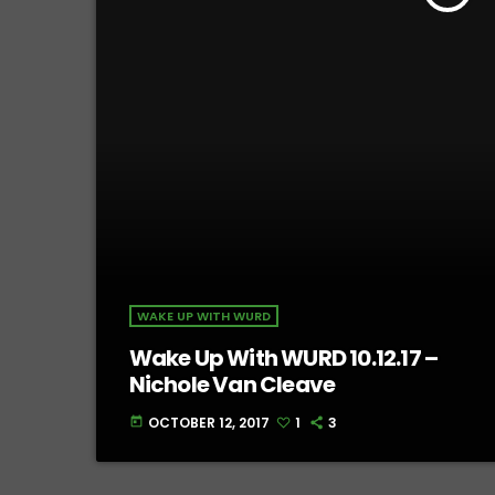
WAKE UP WITH WURD
Wake Up With WURD 10.12.17 –
Nichole Van Cleave
OCTOBER 12, 2017
1
3
today