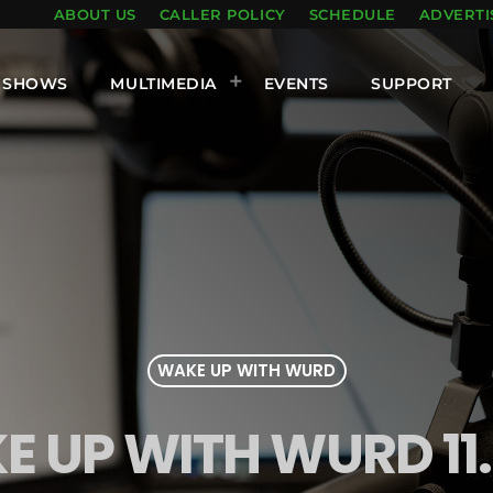
ABOUT US
CALLER POLICY
SCHEDULE
ADVERTI
SHOWS
MULTIMEDIA
EVENTS
SUPPORT
WAKE UP WITH WURD
 UP WITH WURD 11.