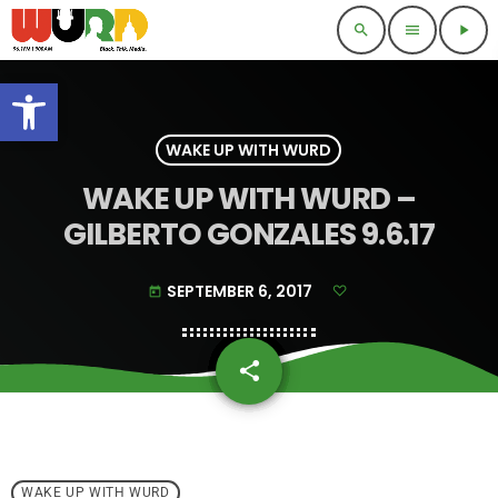
search
menu
play_arrow
Open toolbar
WAKE UP WITH WURD
WAKE UP WITH WURD –
GILBERTO GONZALES 9.6.17
SEPTEMBER 6, 2017
today
share
email
WAKE UP WITH WURD