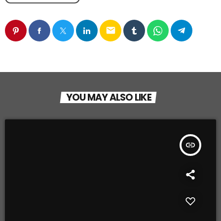
email
YOU MAY ALSO LIKE
insert_link