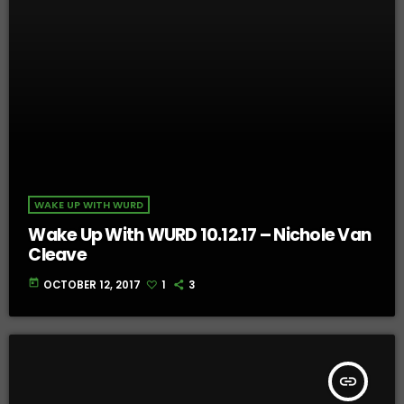
WAKE UP WITH WURD
Wake Up With WURD 10.12.17 – Nichole Van
Cleave
today
OCTOBER 12, 2017
1
3
insert_link