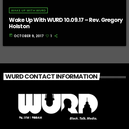
WAKE UP WITH WURD
Wake Up With WURD 10.09.17 – Rev. Gregory
Holston
today
OCTOBER 9, 2017
1
WURD CONTACT INFORMATION