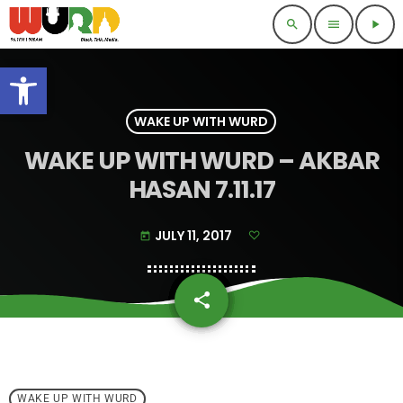
search
menu
play_arrow
Open toolbar
WAKE UP WITH WURD
WAKE UP WITH WURD – AKBAR
HASAN 7.11.17
JULY 11, 2017
today
share
email
WAKE UP WITH WURD