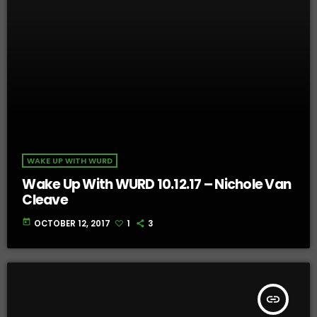
WAKE UP WITH WURD
Wake Up With WURD 10.12.17 – Nichole Van
Cleave
today
OCTOBER 12, 2017
1
3
insert_link