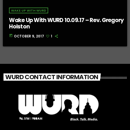
WAKE UP WITH WURD
Wake Up With WURD 10.09.17 – Rev. Gregory
Holston
today
OCTOBER 9, 2017
1
WURD CONTACT INFORMATION