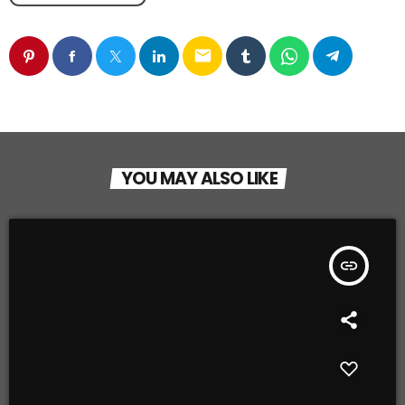
email
YOU MAY ALSO LIKE
insert_link