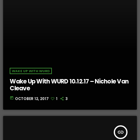
WAKE UP WITH WURD
Wake Up With WURD 10.12.17 – Nichole Van
Cleave
today
OCTOBER 12, 2017
1
3
insert_link