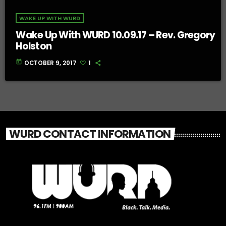
WAKE UP WITH WURD
Wake Up With WURD 10.09.17 – Rev. Gregory
Holston
today
OCTOBER 9, 2017
1
WURD CONTACT INFORMATION