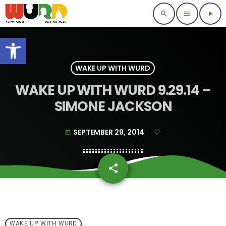
search
menu
play_arrow
Open toolbar
WAKE UP WITH WURD
WAKE UP WITH WURD 9.29.14 –
SIMONE JACKSON
SEPTEMBER 29, 2014
today
share
email
WAKE UP WITH WURD