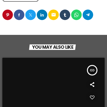
email
YOU MAY ALSO LIKE
insert_link