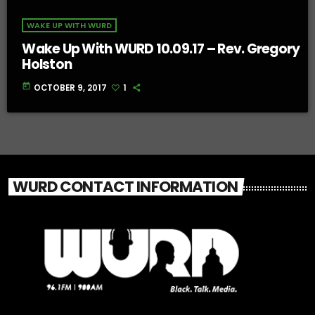
WAKE UP WITH WURD
Wake Up With WURD 10.09.17 – Rev. Gregory
Holston
today
OCTOBER 9, 2017
1
WURD CONTACT INFORMATION