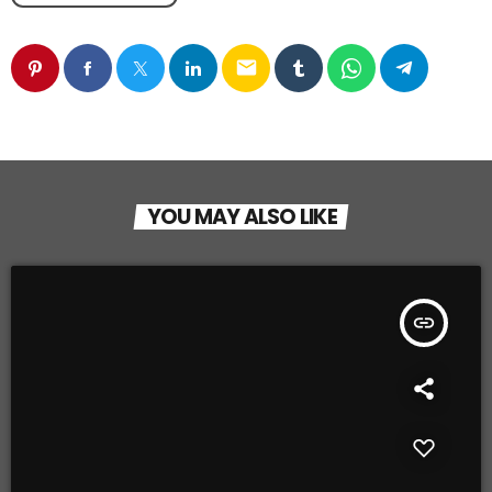
email
YOU MAY ALSO LIKE
insert_link