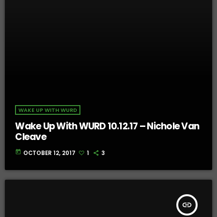
WAKE UP WITH WURD
Wake Up With WURD 10.12.17 – Nichole Van
Cleave
today
OCTOBER 12, 2017
1
3
insert_link