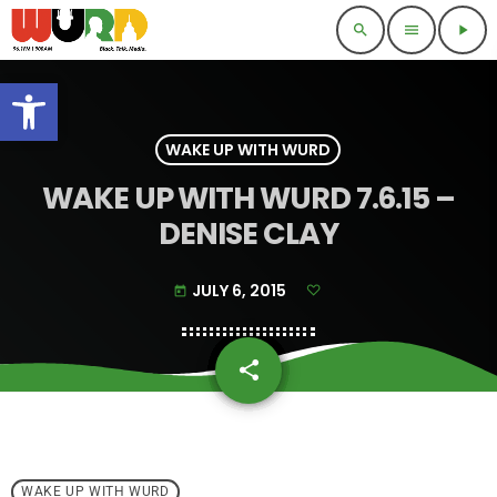
search
menu
play_arrow
Open toolbar
WAKE UP WITH WURD
WAKE UP WITH WURD 7.6.15 –
DENISE CLAY
JULY 6, 2015
today
share
email
WAKE UP WITH WURD