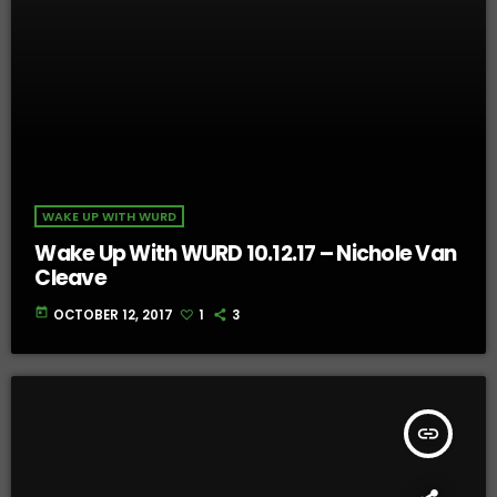
WAKE UP WITH WURD
Wake Up With WURD 10.12.17 – Nichole Van
Cleave
today
OCTOBER 12, 2017
1
3
insert_link