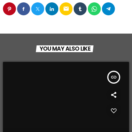
email
YOU MAY ALSO LIKE
insert_link