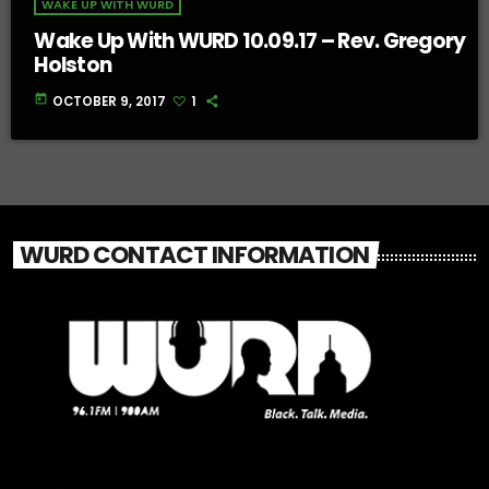
WAKE UP WITH WURD
Wake Up With WURD 10.09.17 – Rev. Gregory
Holston
today
OCTOBER 9, 2017
1
WURD CONTACT INFORMATION