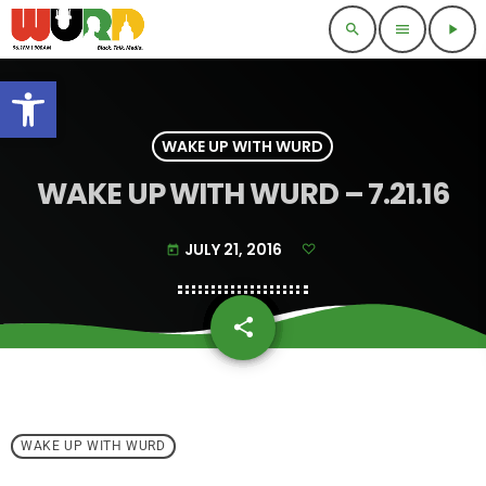
search
menu
play_arrow
Open toolbar
WAKE UP WITH WURD
WAKE UP WITH WURD – 7.21.16
JULY 21, 2016
today
share
email
WAKE UP WITH WURD