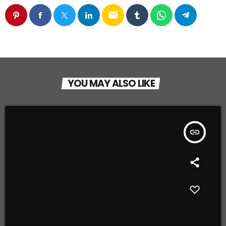
email
YOU MAY ALSO LIKE
insert_link