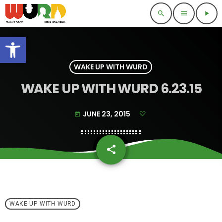
search
menu
play_arrow
Open toolbar
WAKE UP WITH WURD
WAKE UP WITH WURD 6.23.15
JUNE 23, 2015
today
share
email
WAKE UP WITH WURD