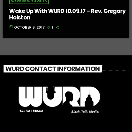
WAKE UP WITH WURD
Wake Up With WURD 10.09.17 – Rev. Gregory
Holston
today
OCTOBER 9, 2017
1
WURD CONTACT INFORMATION