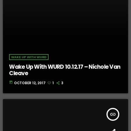
WAKE UP WITH WURD
Wake Up With WURD 10.12.17 – Nichole Van
Cleave
today
OCTOBER 12, 2017
1
3
insert_link