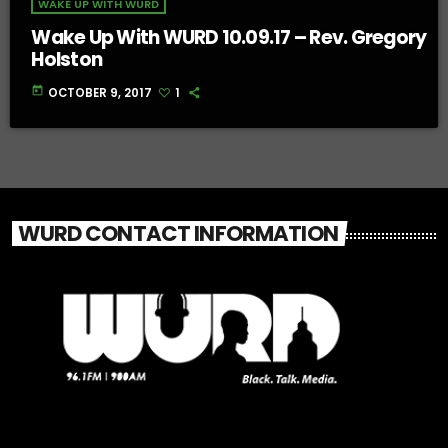
WAKE UP WITH WURD
Wake Up With WURD 10.09.17 – Rev. Gregory
Holston
today
OCTOBER 9, 2017
1
WURD CONTACT INFORMATION