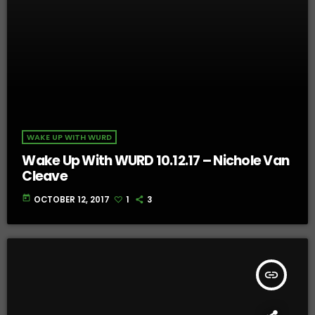
WAKE UP WITH WURD
Wake Up With WURD 10.12.17 – Nichole Van
Cleave
today
OCTOBER 12, 2017
1
3
insert_link