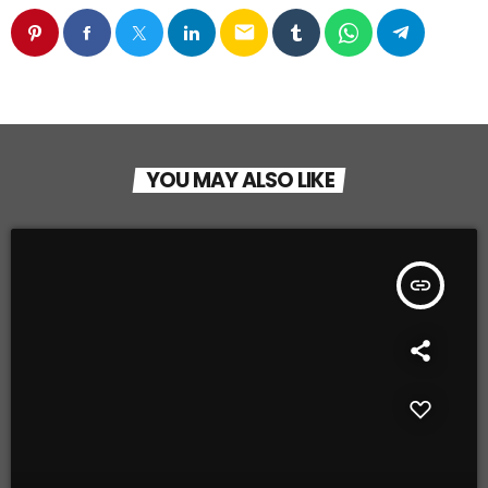
email
YOU MAY ALSO LIKE
insert_link