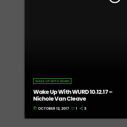
WAKE UP WITH WURD
Wake Up With WURD 10.12.17 –
Nichole Van Cleave
OCTOBER 12, 2017
1
3
today