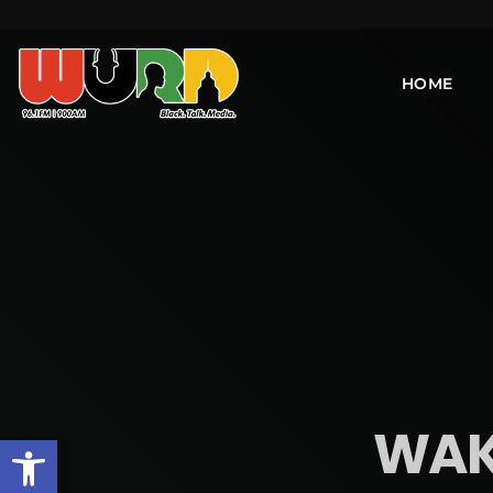
HOME
WAKE
Open toolbar