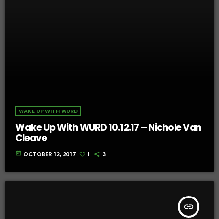
WAKE UP WITH WURD
Wake Up With WURD 10.12.17 – Nichole Van
Cleave
today
OCTOBER 12, 2017
1
3
insert_link