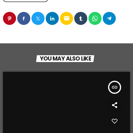
email
YOU MAY ALSO LIKE
insert_link