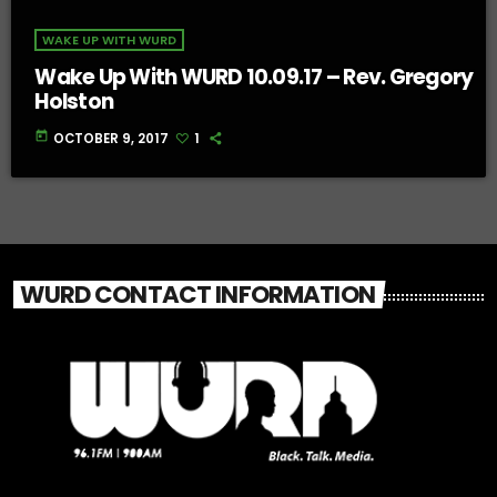
WAKE UP WITH WURD
Wake Up With WURD 10.09.17 – Rev. Gregory
Holston
today
OCTOBER 9, 2017
1
WURD CONTACT INFORMATION