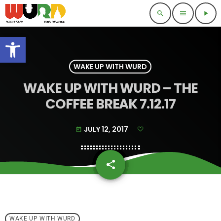
search
menu
play_arrow
Open toolbar
WAKE UP WITH WURD
WAKE UP WITH WURD – THE
COFFEE BREAK 7.12.17
JULY 12, 2017
today
share
email
WAKE UP WITH WURD