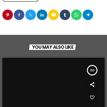
email
YOU MAY ALSO LIKE
insert_link