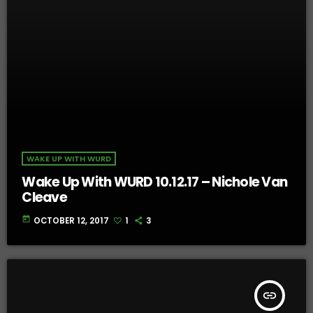
WAKE UP WITH WURD
Wake Up With WURD 10.12.17 – Nichole Van
Cleave
today
OCTOBER 12, 2017
1
3
insert_link