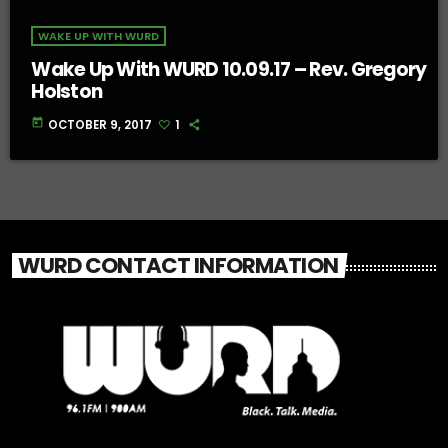
WAKE UP WITH WURD
Wake Up With WURD 10.09.17 – Rev. Gregory
Holston
today
OCTOBER 9, 2017
1
WURD CONTACT INFORMATION