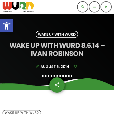
search
menu
play_arrow
Open toolbar
WAKE UP WITH WURD
WAKE UP WITH WURD 8.6.14 –
IVAN ROBINSON
AUGUST 6, 2014
today
share
email
WAKE UP WITH WURD