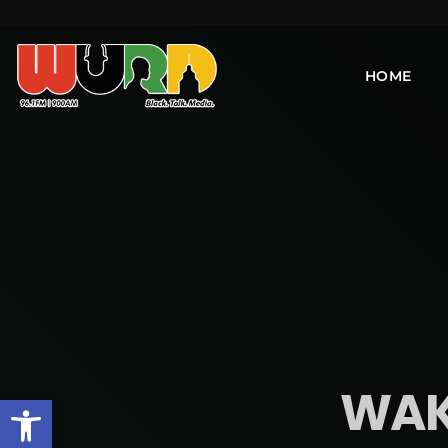
HOME
WAKE
Open toolbar