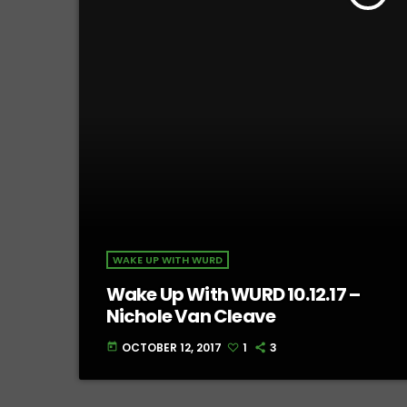
WAKE UP WITH WURD
Wake Up With WURD 10.12.17 –
Nichole Van Cleave
OCTOBER 12, 2017
1
3
today