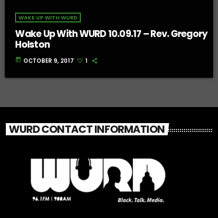
WAKE UP WITH WURD
Wake Up With WURD 10.09.17 – Rev. Gregory
Holston
today
OCTOBER 9, 2017
1
WURD CONTACT INFORMATION