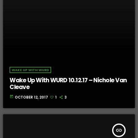
WAKE UP WITH WURD
Wake Up With WURD 10.12.17 – Nichole Van
Cleave
today
OCTOBER 12, 2017
1
3
insert_link