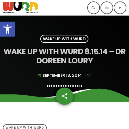
search
menu
play_arrow
Open toolbar
WAKE UP WITH WURD
WAKE UP WITH WURD 8.15.14 – DR
DOREEN LOURY
SEPTEMBER 18, 2014
today
share
email
WAKE UP WITH WURD