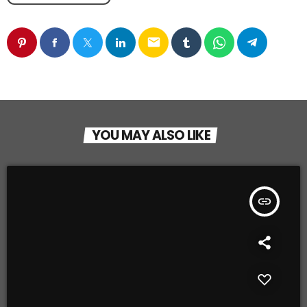
email
YOU MAY ALSO LIKE
insert_link