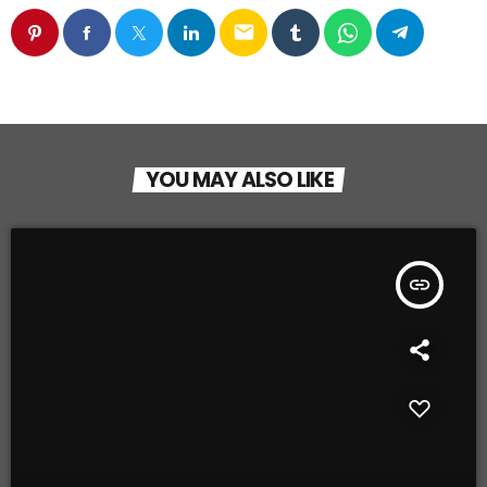
email
YOU MAY ALSO LIKE
insert_link