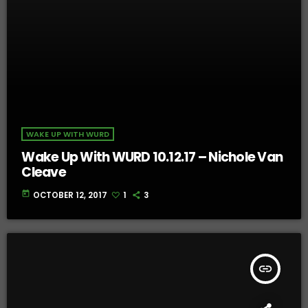
WAKE UP WITH WURD
Wake Up With WURD 10.12.17 – Nichole Van
Cleave
today
OCTOBER 12, 2017
1
3
insert_link