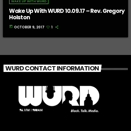
WAKE UP WITH WURD
Wake Up With WURD 10.09.17 – Rev. Gregory
Holston
today
OCTOBER 9, 2017
1
WURD CONTACT INFORMATION