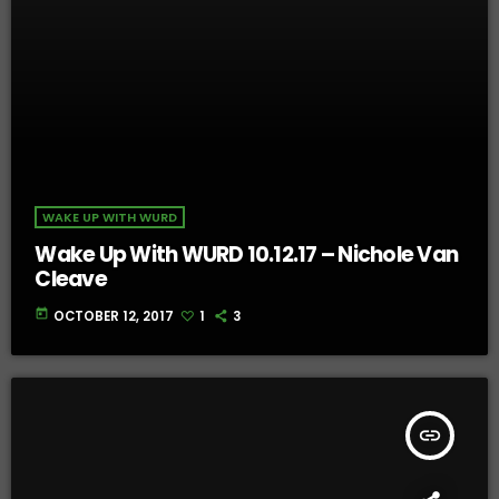
WAKE UP WITH WURD
Wake Up With WURD 10.12.17 – Nichole Van
Cleave
today
OCTOBER 12, 2017
1
3
insert_link