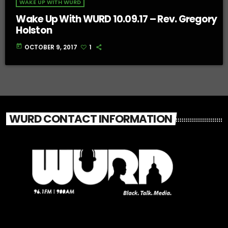
WAKE UP WITH WURD
Wake Up With WURD 10.09.17 – Rev. Gregory
Holston
today
OCTOBER 9, 2017
1
WURD CONTACT INFORMATION