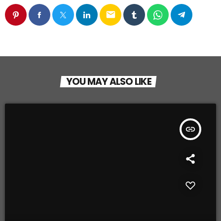
email
YOU MAY ALSO LIKE
insert_link