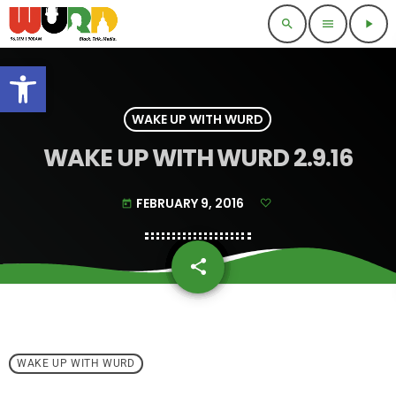
search
menu
play_arrow
Open toolbar
WAKE UP WITH WURD
WAKE UP WITH WURD 2.9.16
FEBRUARY 9, 2016
today
share
email
WAKE UP WITH WURD