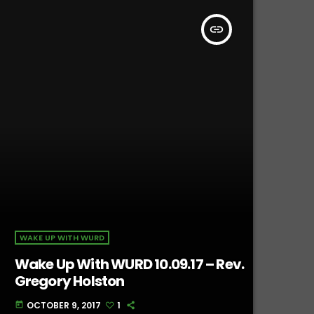
insert_link
WAKE UP WITH WURD
Wake Up With WURD 10.09.17 – Rev.
Gregory Holston
OCTOBER 9, 2017
1
today