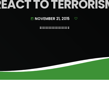
REACT TO TERRORIS
NOVEMBER 21, 2015
today