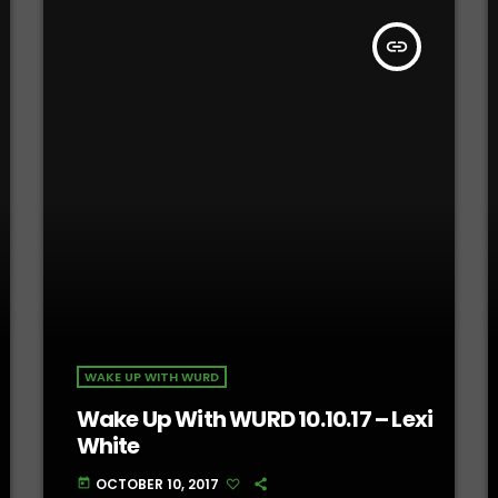
insert_link
WAKE UP WITH WURD
Wake Up With WURD 10.10.17 – Lexi
White
OCTOBER 10, 2017
today