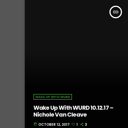
insert_link
WAKE UP WITH WURD
Wake Up With WURD 10.12.17 –
Nichole Van Cleave
OCTOBER 12, 2017
1
3
today