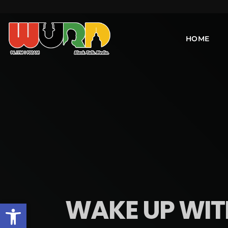
HOME
WAKE UP WITH
Open toolbar