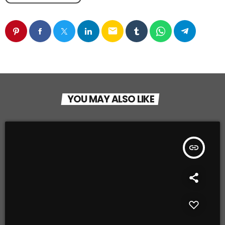
email
YOU MAY ALSO LIKE
insert_link