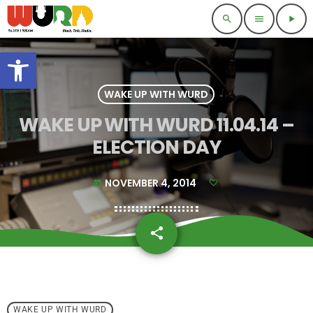
search
menu
play_arrow
Open toolbar
WAKE UP WITH WURD
WAKE UP WITH WURD 11.04.14 –
ELECTION DAY
NOVEMBER 4, 2014
today
share
email
WAKE UP WITH WURD