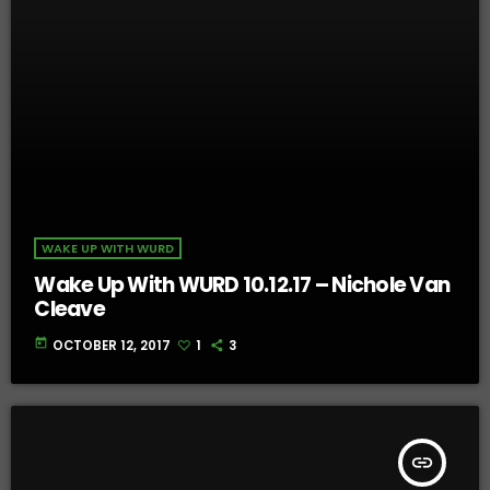
WAKE UP WITH WURD
Wake Up With WURD 10.12.17 – Nichole Van
Cleave
today
OCTOBER 12, 2017
1
3
insert_link