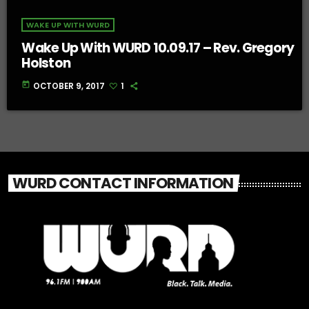
WAKE UP WITH WURD
Wake Up With WURD 10.09.17 – Rev. Gregory
Holston
today
OCTOBER 9, 2017
1
WURD CONTACT INFORMATION