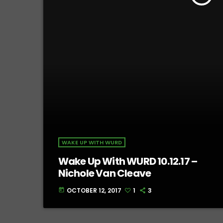
WAKE UP WITH WURD
Wake Up With WURD 10.12.17 –
Nichole Van Cleave
OCTOBER 12, 2017
1
3
today