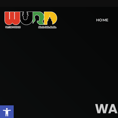
HOME
WAK
Open toolbar