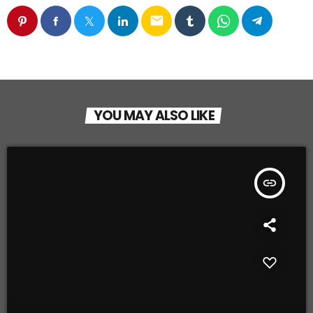
email
YOU MAY ALSO LIKE
insert_link