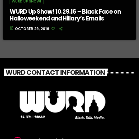
WURD UP SHOW!
WURD Up Show! 10.29.16 – Black Face on
Halloweekend and Hillary’s Emails
today
OCTOBER 29, 2016
WURD CONTACT INFORMATION