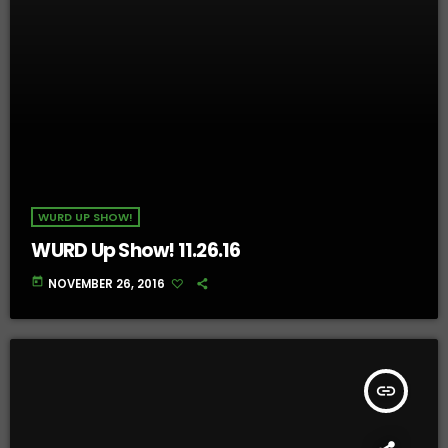
WURD UP SHOW!
WURD Up Show! 11.26.16
today
NOVEMBER 26, 2016
insert_link