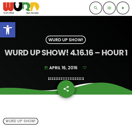
search
menu
play_arrow
Open toolbar
WURD UP SHOW!
WURD UP SHOW! 4.16.16 – HOUR 1
APRIL 16, 2016
today
share
email
WURD UP SHOW!