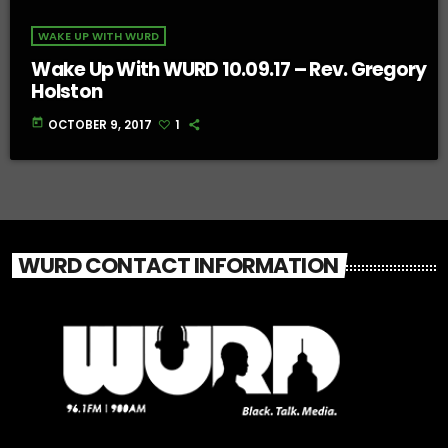
WAKE UP WITH WURD
Wake Up With WURD 10.09.17 – Rev. Gregory
Holston
today
OCTOBER 9, 2017
1
WURD CONTACT INFORMATION