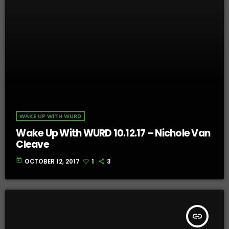
WAKE UP WITH WURD
Wake Up With WURD 10.12.17 – Nichole Van
Cleave
today
OCTOBER 12, 2017
1
3
insert_link