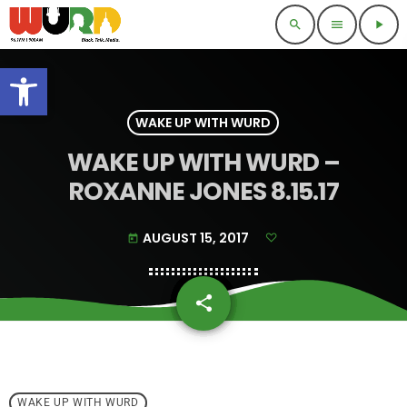
search
menu
play_arrow
Open toolbar
WAKE UP WITH WURD
WAKE UP WITH WURD –
ROXANNE JONES 8.15.17
AUGUST 15, 2017
today
share
email
WAKE UP WITH WURD