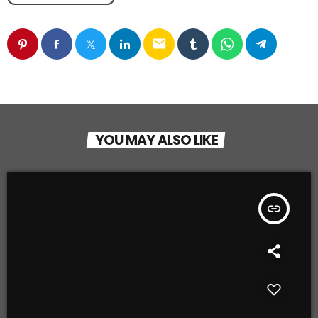
email
YOU MAY ALSO LIKE
insert_link