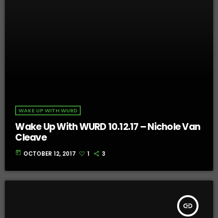
WAKE UP WITH WURD
Wake Up With WURD 10.12.17 – Nichole Van
Cleave
today
OCTOBER 12, 2017
1
3
insert_link