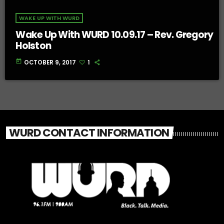
WAKE UP WITH WURD
Wake Up With WURD 10.09.17 – Rev. Gregory
Holston
today
OCTOBER 9, 2017
1
WURD CONTACT INFORMATION