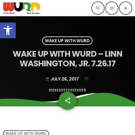
search
menu
play_arrow
Open toolbar
WAKE UP WITH WURD
WAKE UP WITH WURD – LINN
WASHINGTON, JR. 7.26.17
JULY 26, 2017
today
share
email
WAKE UP WITH WURD