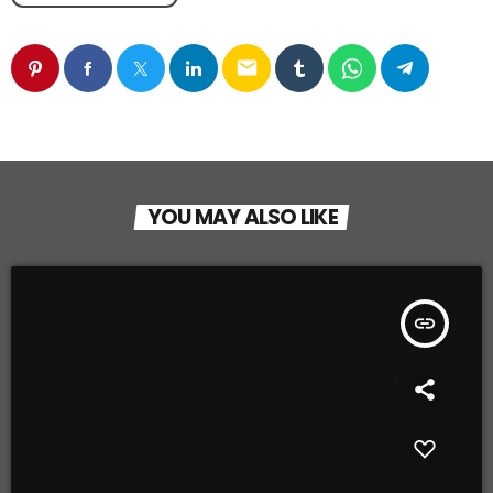
email
YOU MAY ALSO LIKE
insert_link