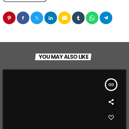
email
YOU MAY ALSO LIKE
insert_link