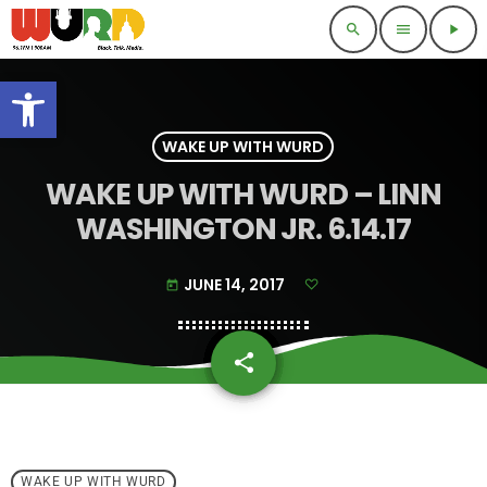
search
menu
play_arrow
Open toolbar
WAKE UP WITH WURD
WAKE UP WITH WURD – LINN
WASHINGTON JR. 6.14.17
JUNE 14, 2017
today
share
email
WAKE UP WITH WURD