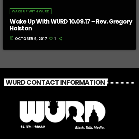
WAKE UP WITH WURD
Wake Up With WURD 10.09.17 – Rev. Gregory
Holston
today
OCTOBER 9, 2017
1
WURD CONTACT INFORMATION