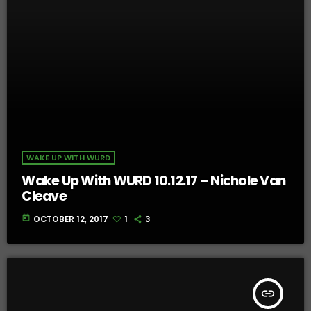
WAKE UP WITH WURD
Wake Up With WURD 10.12.17 – Nichole Van
Cleave
today
OCTOBER 12, 2017
1
3
insert_link