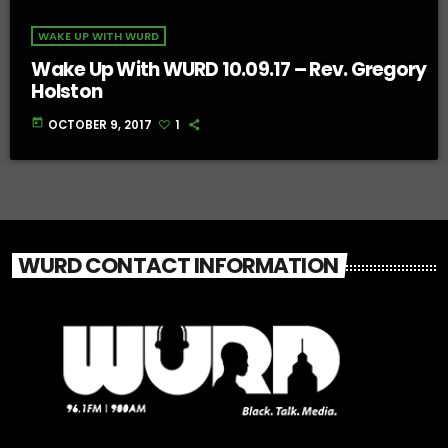
WAKE UP WITH WURD
Wake Up With WURD 10.09.17 – Rev. Gregory
Holston
today
OCTOBER 9, 2017
1
WURD CONTACT INFORMATION