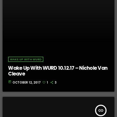
WAKE UP WITH WURD
Wake Up With WURD 10.12.17 – Nichole Van
Cleave
today
OCTOBER 12, 2017
1
3
insert_link