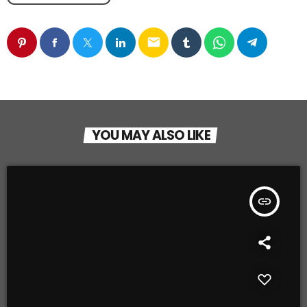
email
YOU MAY ALSO LIKE
insert_link