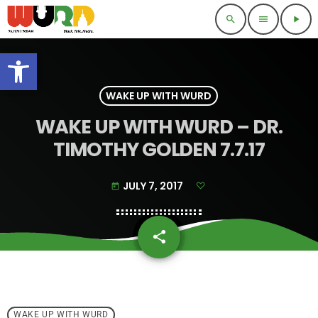
search
menu
play_arrow
Open toolbar
WAKE UP WITH WURD
WAKE UP WITH WURD – DR.
TIMOTHY GOLDEN 7.7.17
JULY 7, 2017
today
share
email
WAKE UP WITH WURD