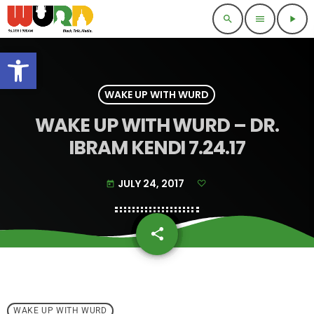
search
menu
play_arrow
Open toolbar
WAKE UP WITH WURD
WAKE UP WITH WURD – DR.
IBRAM KENDI 7.24.17
JULY 24, 2017
today
share
email
WAKE UP WITH WURD