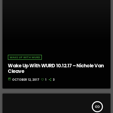
WAKE UP WITH WURD
Wake Up With WURD 10.12.17 – Nichole Van
Cleave
today
OCTOBER 12, 2017
1
3
insert_link