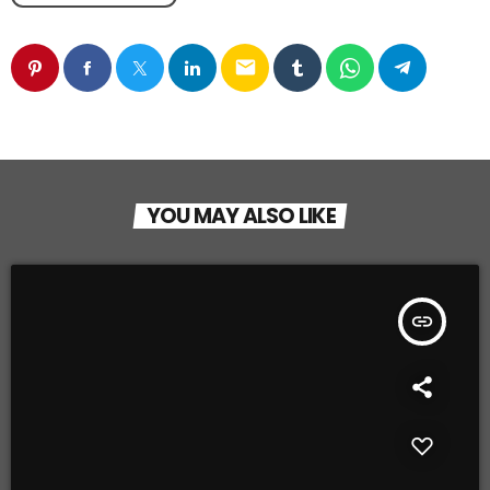
email
YOU MAY ALSO LIKE
insert_link