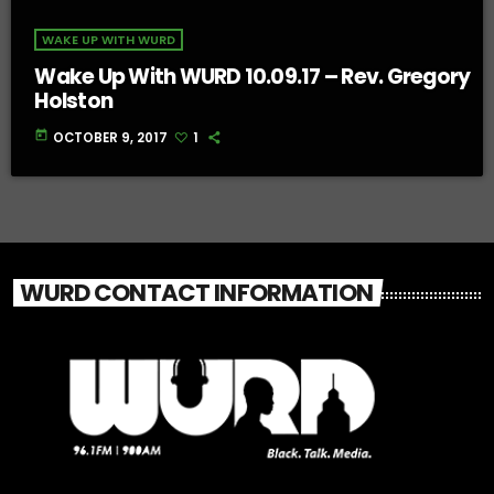
WAKE UP WITH WURD
Wake Up With WURD 10.09.17 – Rev. Gregory
Holston
today
OCTOBER 9, 2017
1
WURD CONTACT INFORMATION