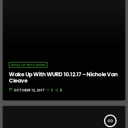
WAKE UP WITH WURD
Wake Up With WURD 10.12.17 – Nichole Van
Cleave
today
OCTOBER 12, 2017
1
3
insert_link