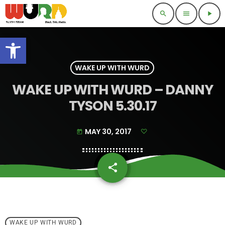
search
menu
play_arrow
Open toolbar
WAKE UP WITH WURD
WAKE UP WITH WURD – DANNY
TYSON 5.30.17
MAY 30, 2017
today
share
email
WAKE UP WITH WURD