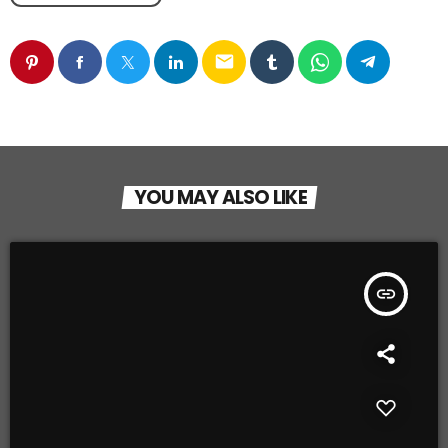
email
YOU MAY ALSO LIKE
insert_link