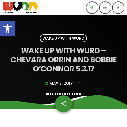
search
menu
play_arrow
Open toolbar
WAKE UP WITH WURD
WAKE UP WITH WURD –
CHEVARA ORRIN AND BOBBIE
O’CONNOR 5.3.17
MAY 3, 2017
today
share
email