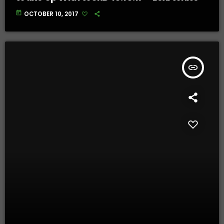
today
OCTOBER 10, 2017
insert_link