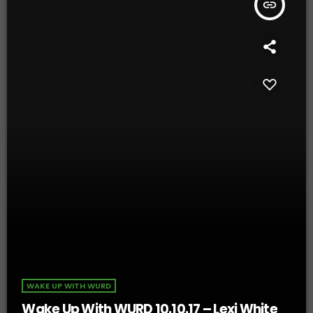
insert_link
WAKE UP WITH WURD
Wake Up With WURD 10.10.17 – Lexi White