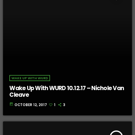
WAKE UP WITH WURD
Wake Up With WURD 10.12.17 – Nichole Van
Cleave
today
OCTOBER 12, 2017
1
3