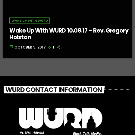
WAKE UP WITH WURD
Wake Up With WURD 10.09.17 – Rev. Gregory
Holston
today
OCTOBER 9, 2017
1
WURD CONTACT INFORMATION