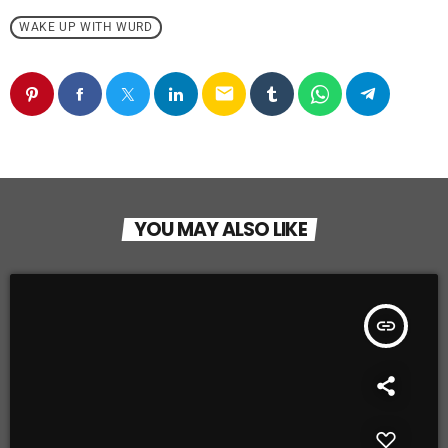
WAKE UP WITH WURD
email
YOU MAY ALSO LIKE
insert_link