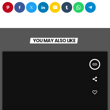
email
YOU MAY ALSO LIKE
insert_link