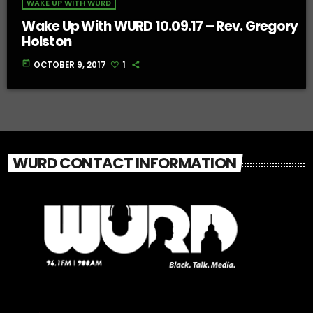
WAKE UP WITH WURD
Wake Up With WURD 10.09.17 – Rev. Gregory
Holston
today
OCTOBER 9, 2017
1
WURD CONTACT INFORMATION