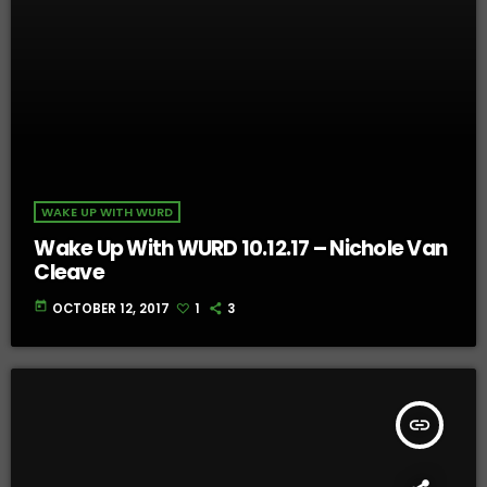
WAKE UP WITH WURD
Wake Up With WURD 10.12.17 – Nichole Van
Cleave
today
OCTOBER 12, 2017
1
3
insert_link