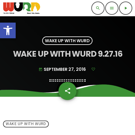
search
menu
play_arrow
Open toolbar
WAKE UP WITH WURD
WAKE UP WITH WURD 9.27.16
SEPTEMBER 27, 2016
today
share
email
WAKE UP WITH WURD