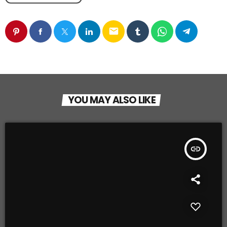
email
YOU MAY ALSO LIKE
insert_link