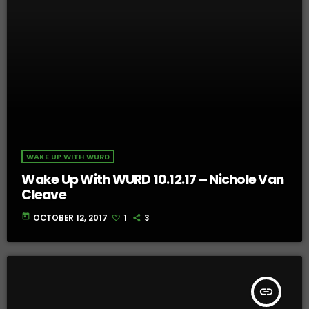
WAKE UP WITH WURD
Wake Up With WURD 10.12.17 – Nichole Van
Cleave
today
OCTOBER 12, 2017
1
3
insert_link