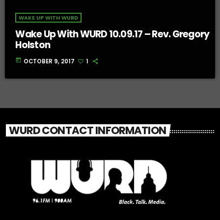
WAKE UP WITH WURD
Wake Up With WURD 10.09.17 – Rev. Gregory
Holston
today
OCTOBER 9, 2017
1
WURD CONTACT INFORMATION