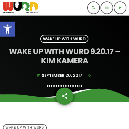
search
menu
play_arrow
Open toolbar
WAKE UP WITH WURD
WAKE UP WITH WURD 9.20.17 –
KIM KAMERA
SEPTEMBER 20, 2017
today
share
email
WAKE UP WITH WURD