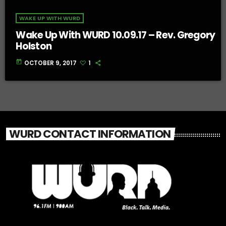
WAKE UP WITH WURD
Wake Up With WURD 10.09.17 – Rev. Gregory
Holston
today
OCTOBER 9, 2017
1
WURD CONTACT INFORMATION