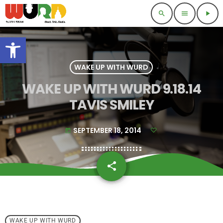
search
menu
play_arrow
Open toolbar
WAKE UP WITH WURD
WAKE UP WITH WURD 9.18.14
TAVIS SMILEY
SEPTEMBER 18, 2014
today
share
email
WAKE UP WITH WURD