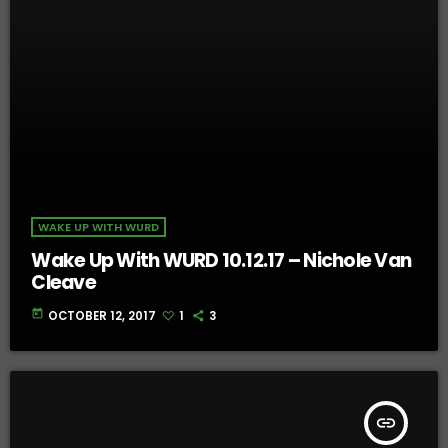
WAKE UP WITH WURD
Wake Up With WURD 10.12.17 – Nichole Van
Cleave
today
OCTOBER 12, 2017
1
3
insert_link