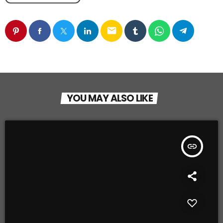
email
YOU MAY ALSO LIKE
insert_link