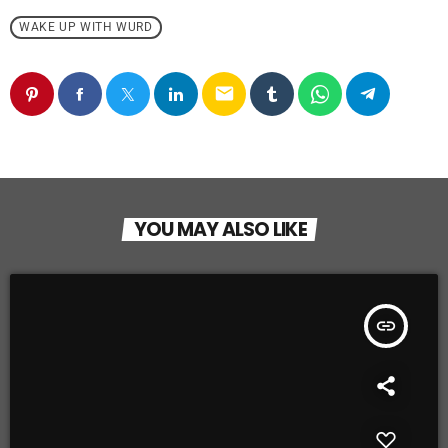
WAKE UP WITH WURD
email
YOU MAY ALSO LIKE
insert_link