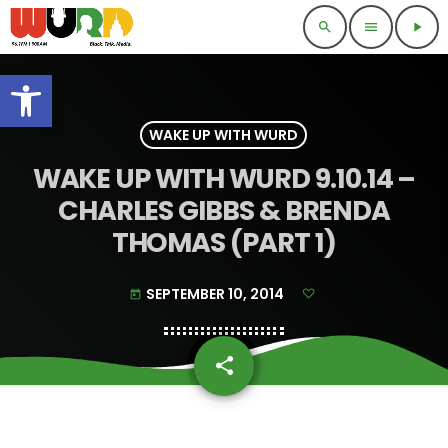
search
menu
play_arrow
Open toolbar
WAKE UP WITH WURD
WAKE UP WITH WURD 9.10.14 –
CHARLES GIBBS & BRENDA
THOMAS (PART 1)
SEPTEMBER 10, 2014
today
share
email