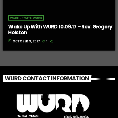
WAKE UP WITH WURD
Wake Up With WURD 10.09.17 – Rev. Gregory
Holston
today
OCTOBER 9, 2017
1
WURD CONTACT INFORMATION