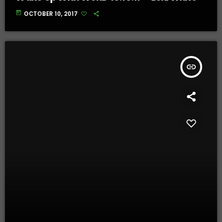
today
OCTOBER 10, 2017
insert_link