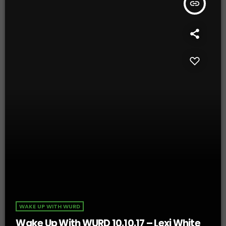
insert_link
WAKE UP WITH WURD
Wake Up With WURD 10.10.17 – Lexi White