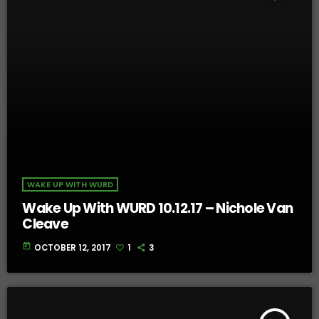
WAKE UP WITH WURD
Wake Up With WURD 10.12.17 – Nichole Van
Cleave
today
OCTOBER 12, 2017
1
3