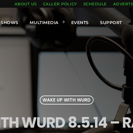
ABOUT US
CALLER POLICY
SCHEDULE
ADVERTI
SHOWS
MULTIMEDIA
EVENTS
SUPPORT
WAKE UP WITH WURD
TH WURD 8.5.14 – R