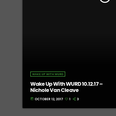
WAKE UP WITH WURD
Wake Up With WURD 10.12.17 –
Nichole Van Cleave
OCTOBER 12, 2017
1
3
today