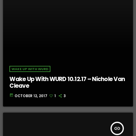
WAKE UP WITH WURD
Wake Up With WURD 10.12.17 – Nichole Van
Cleave
today
OCTOBER 12, 2017
1
3
insert_link