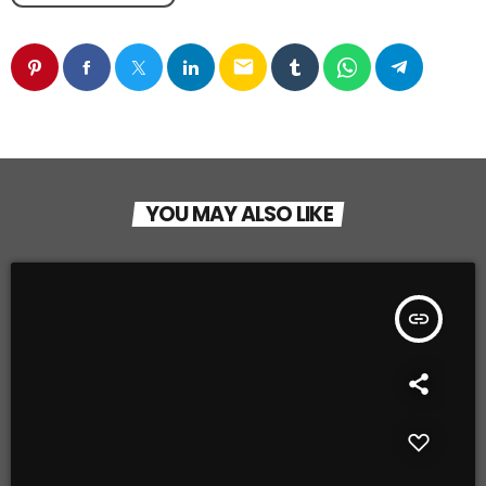
email
YOU MAY ALSO LIKE
insert_link