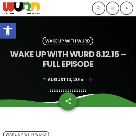
search
menu
play_arrow
Open toolbar
WAKE UP WITH WURD
WAKE UP WITH WURD 8.12.15 –
FULL EPISODE
AUGUST 13, 2015
today
share
email
WAKE UP WITH WURD