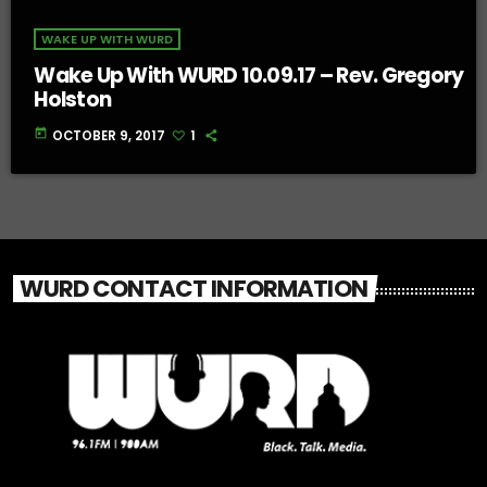
WAKE UP WITH WURD
Wake Up With WURD 10.09.17 – Rev. Gregory
Holston
today
OCTOBER 9, 2017
1
WURD CONTACT INFORMATION