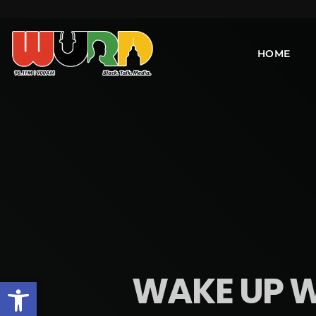
HOME
WAKE UP W
Open toolbar