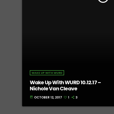
WAKE UP WITH WURD
Wake Up With WURD 10.12.17 –
Nichole Van Cleave
OCTOBER 12, 2017
1
3
today