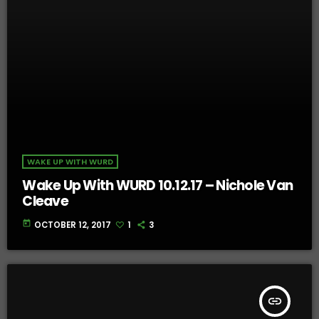
WAKE UP WITH WURD
Wake Up With WURD 10.12.17 – Nichole Van
Cleave
today
OCTOBER 12, 2017
1
3
insert_link