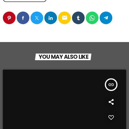
email
YOU MAY ALSO LIKE
insert_link