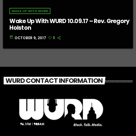
WAKE UP WITH WURD
Wake Up With WURD 10.09.17 – Rev. Gregory
Holston
today
OCTOBER 9, 2017
1
WURD CONTACT INFORMATION