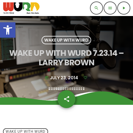
search
menu
play_arrow
Open toolbar
WAKE UP WITH WURD
WAKE UP WITH WURD 7.23.14 –
LARRY BROWN
JULY 23, 2014
today
share
email
WAKE UP WITH WURD