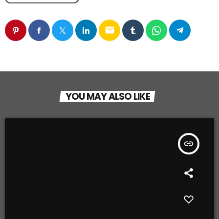
email
YOU MAY ALSO LIKE
insert_link