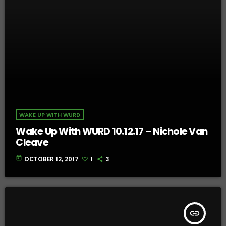
WAKE UP WITH WURD
Wake Up With WURD 10.12.17 – Nichole Van
Cleave
today
OCTOBER 12, 2017
1
3
insert_link