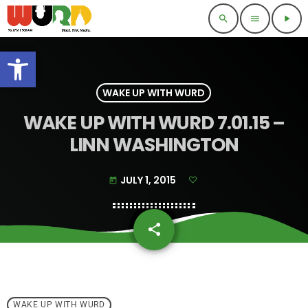
search
menu
play_arrow
Open toolbar
WAKE UP WITH WURD
WAKE UP WITH WURD 7.01.15 –
LINN WASHINGTON
JULY 1, 2015
today
share
email
WAKE UP WITH WURD