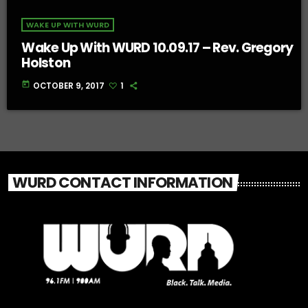
WAKE UP WITH WURD
Wake Up With WURD 10.09.17 – Rev. Gregory
Holston
today
OCTOBER 9, 2017
1
WURD CONTACT INFORMATION