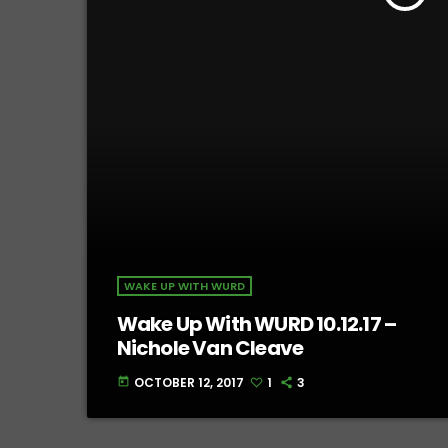
WAKE UP WITH WURD
Wake Up With WURD 10.12.17 –
Nichole Van Cleave
OCTOBER 12, 2017
1
3
today