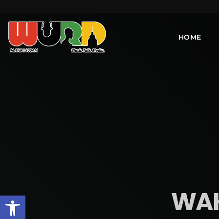
HOME
WAK
Open toolbar