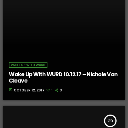
WAKE UP WITH WURD
Wake Up With WURD 10.12.17 – Nichole Van
Cleave
today
OCTOBER 12, 2017
1
3
insert_link