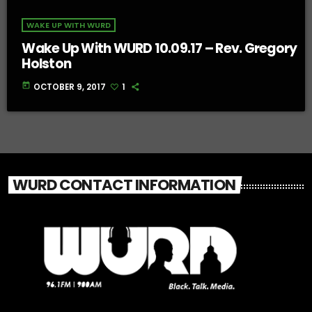
WAKE UP WITH WURD
Wake Up With WURD 10.09.17 – Rev. Gregory
Holston
today
OCTOBER 9, 2017
1
WURD CONTACT INFORMATION