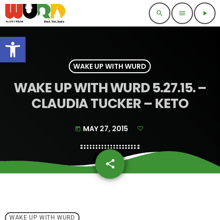
search
menu
play_arrow
Open toolbar
WAKE UP WITH WURD
WAKE UP WITH WURD 5.27.15. –
CLAUDIA TUCKER – KETO
MAY 27, 2015
today
share
email
WAKE UP WITH WURD