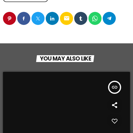
email
YOU MAY ALSO LIKE
insert_link