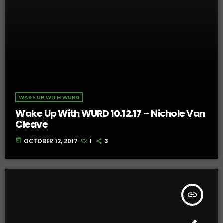
WAKE UP WITH WURD
Wake Up With WURD 10.12.17 – Nichole Van
Cleave
today
OCTOBER 12, 2017
1
3
insert_link