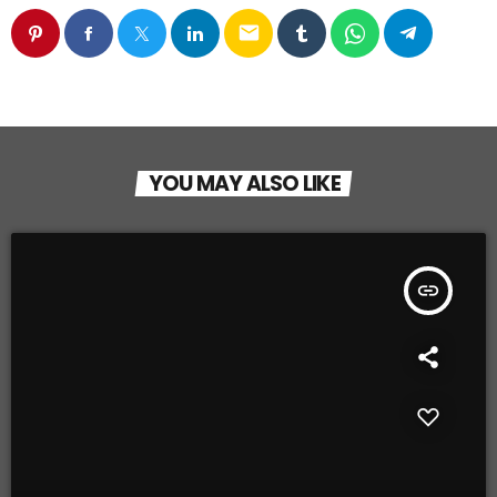
email
YOU MAY ALSO LIKE
insert_link