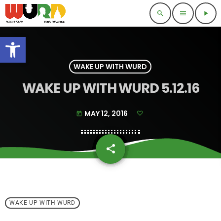
search
menu
play_arrow
Open toolbar
WAKE UP WITH WURD
WAKE UP WITH WURD 5.12.16
MAY 12, 2016
today
share
email
WAKE UP WITH WURD