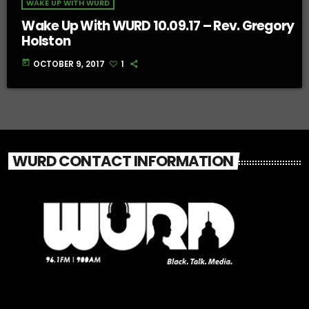
WAKE UP WITH WURD
Wake Up With WURD 10.09.17 – Rev. Gregory
Holston
today
OCTOBER 9, 2017
1
WURD CONTACT INFORMATION