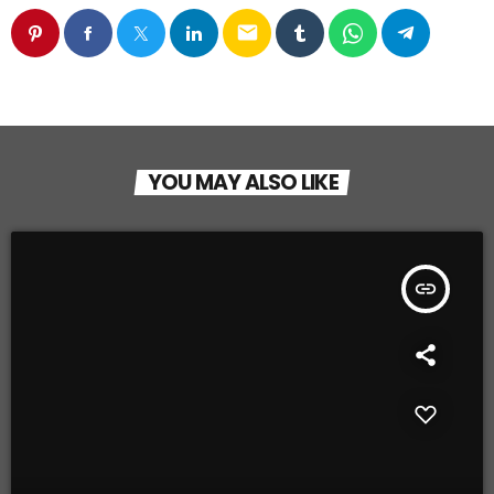
email
YOU MAY ALSO LIKE
insert_link