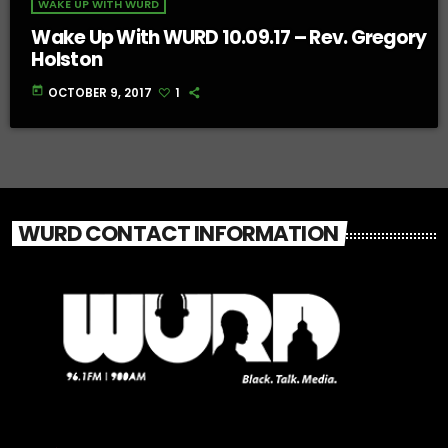
WAKE UP WITH WURD
Wake Up With WURD 10.09.17 – Rev. Gregory
Holston
today
OCTOBER 9, 2017
1
WURD CONTACT INFORMATION