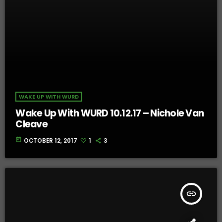
WAKE UP WITH WURD
Wake Up With WURD 10.12.17 – Nichole Van
Cleave
today
OCTOBER 12, 2017
1
3
insert_link