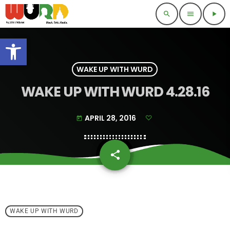
search
menu
play_arrow
Open toolbar
WAKE UP WITH WURD
WAKE UP WITH WURD 4.28.16
APRIL 28, 2016
today
share
email
WAKE UP WITH WURD