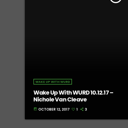
WAKE UP WITH WURD
Wake Up With WURD 10.12.17 –
Nichole Van Cleave
OCTOBER 12, 2017
1
3
today