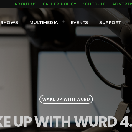
ABOUT US
CALLER POLICY
SCHEDULE
ADVERTI
SHOWS
MULTIMEDIA
EVENTS
SUPPORT
WAKE UP WITH WURD
 UP WITH WURD 4.