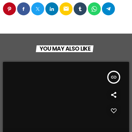
email
YOU MAY ALSO LIKE
insert_link