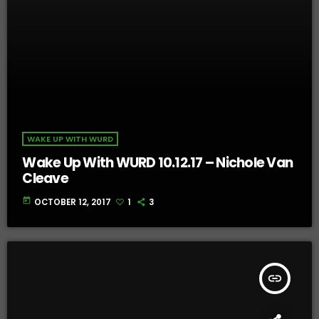
WAKE UP WITH WURD
Wake Up With WURD 10.12.17 – Nichole Van
Cleave
today
OCTOBER 12, 2017
1
3
insert_link