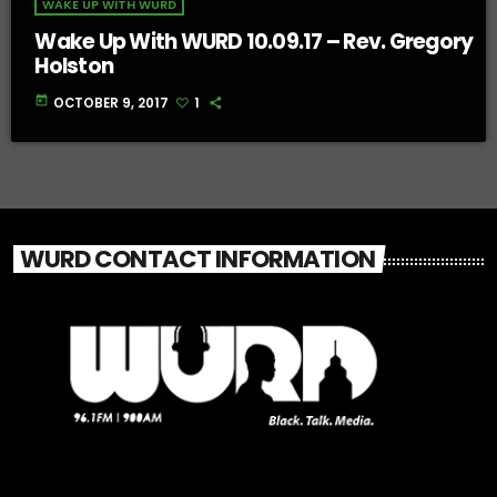
WAKE UP WITH WURD
Wake Up With WURD 10.09.17 – Rev. Gregory
Holston
today
OCTOBER 9, 2017
1
WURD CONTACT INFORMATION