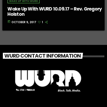
WAKE UP WITH WURD
Wake Up With WURD 10.09.17 – Rev. Gregory
Holston
today
OCTOBER 9, 2017
1
WURD CONTACT INFORMATION