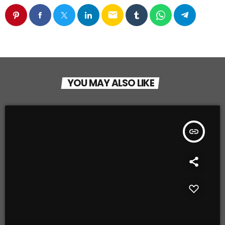
email
YOU MAY ALSO LIKE
insert_link