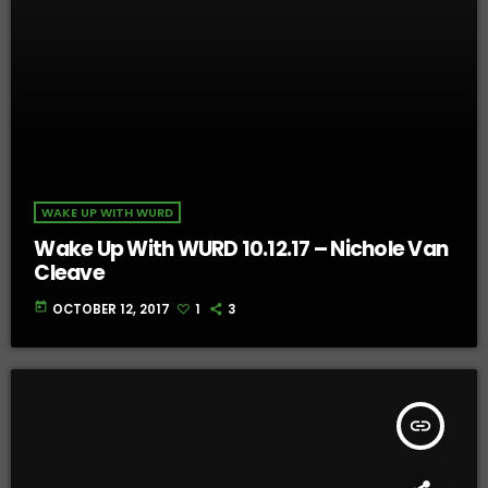
WAKE UP WITH WURD
Wake Up With WURD 10.12.17 – Nichole Van
Cleave
today
OCTOBER 12, 2017
1
3
insert_link