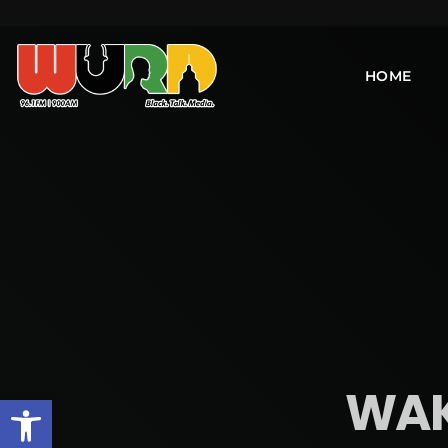
HOME
WAK
Open toolbar