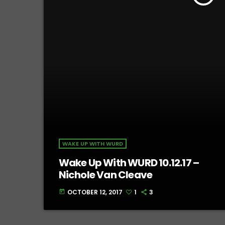
WAKE UP WITH WURD
Wake Up With WURD 10.12.17 –
Nichole Van Cleave
OCTOBER 12, 2017
1
3
today