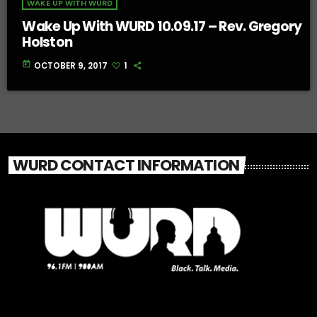
WAKE UP WITH WURD
Wake Up With WURD 10.09.17 – Rev. Gregory
Holston
today
OCTOBER 9, 2017
1
WURD CONTACT INFORMATION