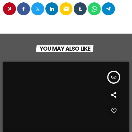
email
YOU MAY ALSO LIKE
insert_link