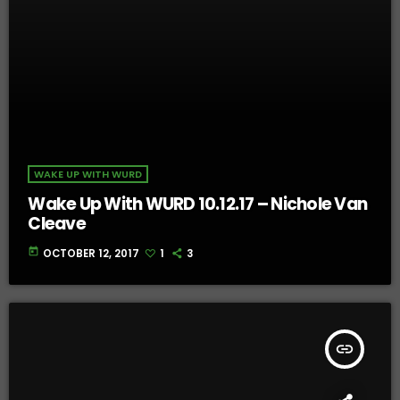
WAKE UP WITH WURD
Wake Up With WURD 10.12.17 – Nichole Van
Cleave
today
OCTOBER 12, 2017
1
3
insert_link