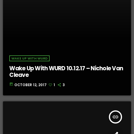
WAKE UP WITH WURD
Wake Up With WURD 10.12.17 – Nichole Van
Cleave
today
OCTOBER 12, 2017
1
3
insert_link