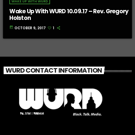
WAKE UP WITH WURD
Wake Up With WURD 10.09.17 – Rev. Gregory
Holston
today
OCTOBER 9, 2017
1
WURD CONTACT INFORMATION