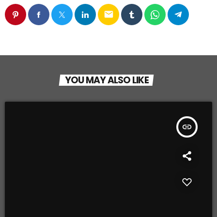
email
YOU MAY ALSO LIKE
insert_link