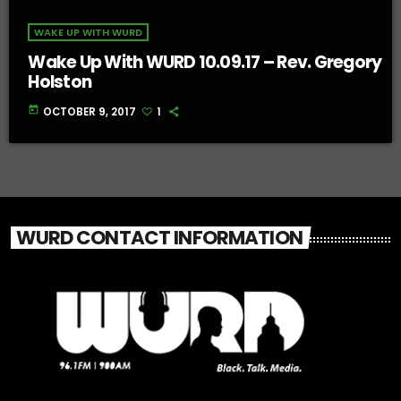
WAKE UP WITH WURD
Wake Up With WURD 10.09.17 – Rev. Gregory
Holston
today
OCTOBER 9, 2017
1
WURD CONTACT INFORMATION