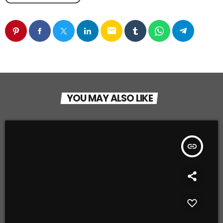
email
YOU MAY ALSO LIKE
insert_link