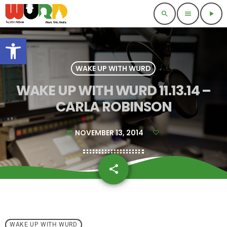
search
menu
play_arrow
Open toolbar
WAKE UP WITH WURD
WAKE UP WITH WURD 11.13.14 –
CARLA ROBINSON
NOVEMBER 13, 2014
today
share
email
WAKE UP WITH WURD