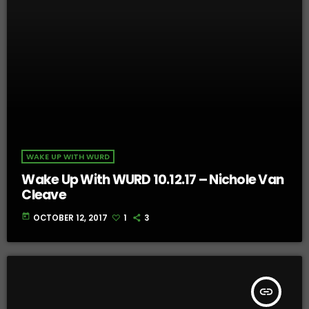
WAKE UP WITH WURD
Wake Up With WURD 10.12.17 – Nichole Van
Cleave
today
OCTOBER 12, 2017
1
3
insert_link