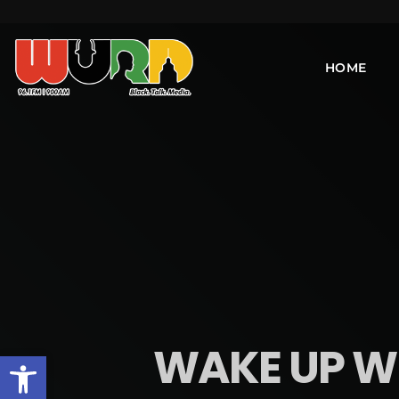
HOME
WAKE UP WI
Open toolbar