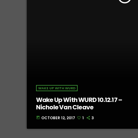
WAKE UP WITH WURD
Wake Up With WURD 10.12.17 –
Nichole Van Cleave
OCTOBER 12, 2017
1
3
today