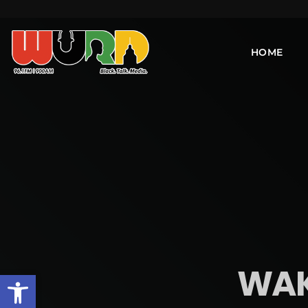
HOME
WAK
Open toolbar