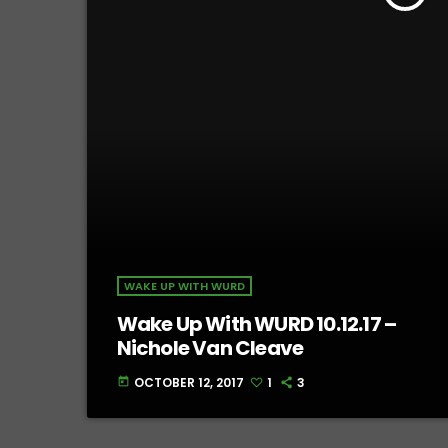
WAKE UP WITH WURD
Wake Up With WURD 10.12.17 –
Nichole Van Cleave
OCTOBER 12, 2017
1
3
today